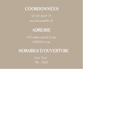
COORDONNÉES
07 69 31 69 79
seevdaam@live.fr
ADRESSE
65 boulevard de Lyon,
02000 Laon
HORAIRES D'OUVERTURE
Lun-Ven :
9h - 17h15
Prendre rendez-vous