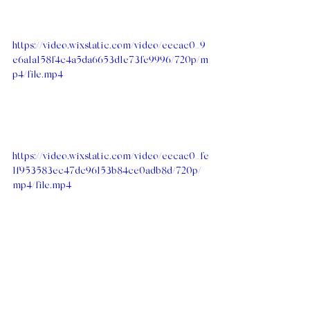
https://video.wixstatic.com/video/eecac0_9
e6a1a158f4c4a5da6653d1e73fe9996/720p/m
p4/file.mp4
https://video.wixstatic.com/video/eecac0_fe
1f953583ec47dc96153b84ce0adb8d/720p/
mp4/file.mp4